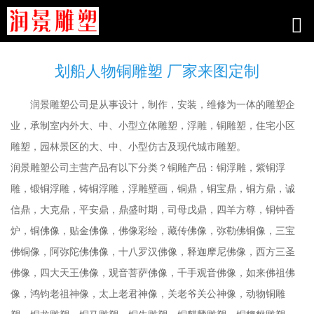
划船人物铜雕塑 厂家来图定制
润景雕塑公司是从事设计，制作，安装，维修为一体的雕塑企
业，承制室内外大、中、小型立体雕塑，浮雕，铜雕塑，住宅小区
雕塑，园林景区的大、中、小型仿古及现代城市雕塑。
润景雕塑公司主营产品有以下分类？铜雕产品：铜浮雕，紫铜浮
雕，锻铜浮雕，铸铜浮雕，浮雕壁画，铜鼎，铜宝鼎，铜方鼎，诚
信鼎，大克鼎，平安鼎，鼎盛时期，司母戊鼎，四羊方尊，铜钟香
炉，铜佛像，贴金佛像，佛像彩绘，藏传佛像，弥勒佛铜像，三宝
佛铜像，阿弥陀佛佛像，十八罗汉佛像，释迦摩尼佛像，西方三圣
佛像，四大天王佛像，观音菩萨佛像，千手观音佛像，如来佛祖佛
像，鸿钧老祖神像，太上老君神像，关老爷关公神像，动物铜雕