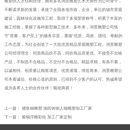
雕塑供人才结构合理，拥有多名润景雕塑艺术大师作为公司骨干，
不断谋求新的发展，承接了全国各地市政，企业，单位的城市景观
建设，园林绿化设施等工程，取得了多项荣誉称号，积累了丰富的
施工经验，掌握了各种新型施工技术。多年来，润景雕塑公司恪
守“质量，客户至上”的服务宗旨，遵循“优质、高效、团结、奉献的
工作态度，为社会创造了一大批优质精品景观雕塑工程。润景雕塑
公司经理理念：同质商品价不高，同价商品质更优。不接受不合格
产品，不制造不合格品，不交付不合格品。精益求精，有条不紊，
以诚相待。创质量让顾客满意。优质灌溉，缔造将来。润景雕塑公
司本着诚信、价格公道的原则，已得到不少客户的认可、热诚希望
成为各界人士的合作伙伴！顺祝商祺！
上一篇：
捕鱼铜雕塑 渔民铸铜人物雕塑加工厂家
下一篇：
紫铜浮雕彩绘 加工厂家定制