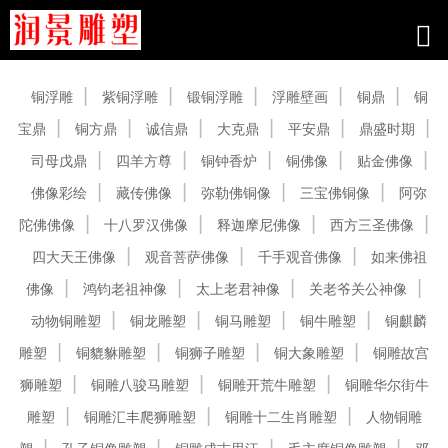
产品中心
铜浮雕
紫铜浮雕
锻铜浮雕
浮雕壁画
铜鼎
铜
宝鼎
铜方鼎
诚信鼎
大克鼎
平安鼎
鼎盛时期
司母戊鼎
四羊方尊
铜钟香炉
铜佛像
贴金佛像
佛像彩绘
藏传佛像
弥勒佛铜像
三宝佛铜像
阿弥
陀佛佛像
十八罗汉佛像
释迦摩尼佛像
西方三圣佛像
四大天王佛像
观音菩萨佛像
千手观音佛像
如来佛祖
佛像
鸿钧老祖神像
太上老君神像
关老爷关公神像
动物铜雕塑
铜龙雕塑
铜马雕塑
铜牛雕塑
铜麒麟
雕塑
铜貔貅雕塑
铜狮子雕塑
铜大象雕塑
铜雕故宫
狮雕塑
铜雕八骏马雕塑
铜雕开荒牛雕塑
铜雕华尔街牛
雕塑
铜雕汇丰爬狮雕塑
铜雕十二生肖雕塑
人物铜雕