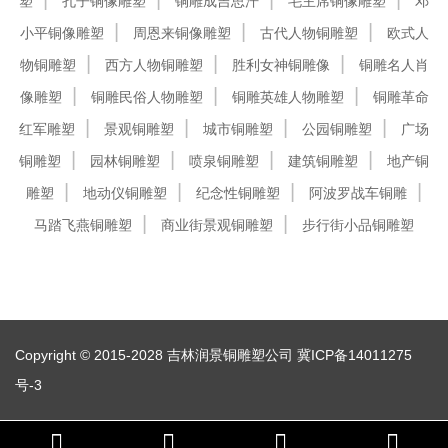
塑
孔子铜像雕塑
铜雕成吉思汗
毛主席铜像雕塑
邓
小平铜像雕塑
周恩来铜像雕塑
古代人物铜雕塑
欧式人
物铜雕塑
西方人物铜雕塑
胜利女神铜雕像
铜雕名人肖
像雕塑
铜雕民俗人物雕塑
铜雕英雄人物雕塑
铜雕革命
红军雕塑
景观铜雕塑
城市铜雕塑
公园铜雕塑
广场
铜雕塑
园林铜雕塑
喷泉铜雕塑
建筑铜雕塑
地产铜
雕塑
地动仪铜雕塑
纪念性铜雕塑
阿波罗战车铜雕
马踏飞燕铜雕塑
商业街景观铜雕塑
步行街小品铜雕塑
Copyright © 2015-2028 吉林润景铜雕塑公司
冀ICP备14011275
号-3