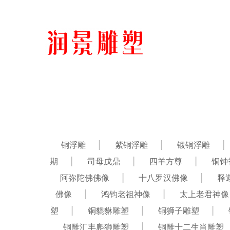
铜浮雕
紫铜浮雕
锻铜浮雕
期
司母戊鼎
四羊方尊
铜钟
阿弥陀佛佛像
十八罗汉佛像
释
佛像
鸿钧老祖神像
太上老君神像
塑
铜貔貅雕塑
铜狮子雕塑
铜雕汇丰爬狮雕塑
铜雕十二生肖雕塑