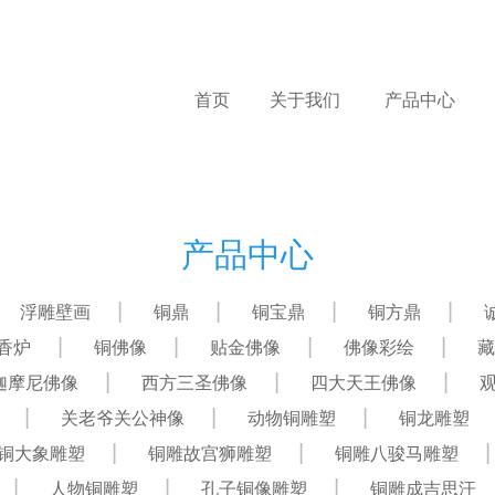
首页
关于我们
产品中心
产品中心
浮雕壁画
铜鼎
铜宝鼎
铜方鼎
香炉
铜佛像
贴金佛像
佛像彩绘
藏
迦摩尼佛像
西方三圣佛像
四大天王佛像
关老爷关公神像
动物铜雕塑
铜龙雕塑
铜大象雕塑
铜雕故宫狮雕塑
铜雕八骏马雕塑
人物铜雕塑
孔子铜像雕塑
铜雕成吉思汗