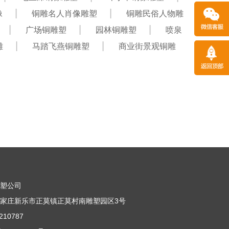
像
铜雕名人肖像雕塑
铜雕民俗人物雕
广场铜雕塑
园林铜雕塑
喷泉
雕
马踏飞燕铜雕塑
商业街景观铜雕
雕塑公司
家庄新乐市正莫镇正莫村南雕塑园区3号
10787