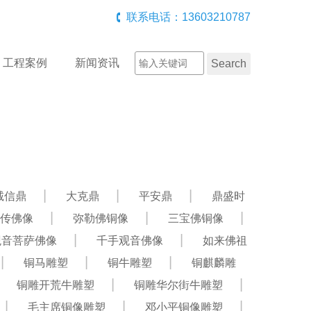
联系电话：13603210787
工程案例
新闻资讯
诚信鼎
大克鼎
平安鼎
鼎盛时
传佛像
弥勒佛铜像
三宝佛铜像
观音菩萨佛像
千手观音佛像
如来佛祖
铜马雕塑
铜牛雕塑
铜麒麟雕
铜雕开荒牛雕塑
铜雕华尔街牛雕塑
毛主席铜像雕塑
邓小平铜像雕塑