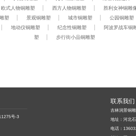
欧式人物铜雕塑
西方人物铜雕塑
胜利女神铜雕
雕塑
景观铜雕塑
城市铜雕塑
公园铜雕塑
地动仪铜雕塑
纪念性铜雕塑
阿波罗战车铜
塑
步行街小品铜雕塑
联系我们
吉林润景铜
11275号-3
地址：河北石
电话：136032