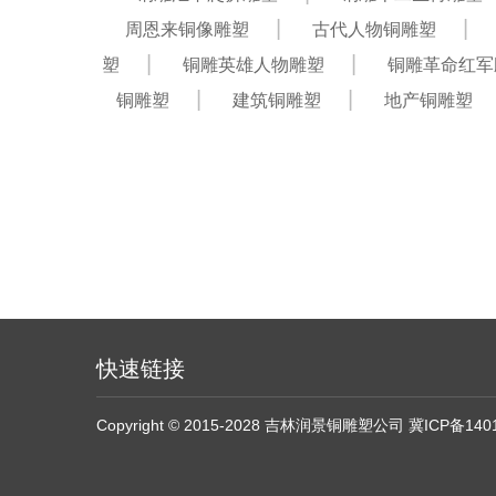
周恩来铜像雕塑
古代人物铜雕塑
塑
铜雕英雄人物雕塑
铜雕革命红军
铜雕塑
建筑铜雕塑
地产铜雕塑
快速链接
Copyright © 2015-2028 吉林润景铜雕塑公司
冀ICP备140