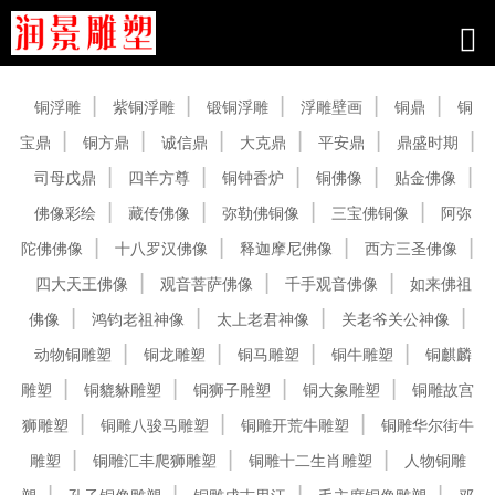
产品中心
铜浮雕
紫铜浮雕
锻铜浮雕
浮雕壁画
铜鼎
铜
宝鼎
铜方鼎
诚信鼎
大克鼎
平安鼎
鼎盛时期
司母戊鼎
四羊方尊
铜钟香炉
铜佛像
贴金佛像
佛像彩绘
藏传佛像
弥勒佛铜像
三宝佛铜像
阿弥
陀佛佛像
十八罗汉佛像
释迦摩尼佛像
西方三圣佛像
四大天王佛像
观音菩萨佛像
千手观音佛像
如来佛祖
佛像
鸿钧老祖神像
太上老君神像
关老爷关公神像
动物铜雕塑
铜龙雕塑
铜马雕塑
铜牛雕塑
铜麒麟
雕塑
铜貔貅雕塑
铜狮子雕塑
铜大象雕塑
铜雕故宫
狮雕塑
铜雕八骏马雕塑
铜雕开荒牛雕塑
铜雕华尔街牛
雕塑
铜雕汇丰爬狮雕塑
铜雕十二生肖雕塑
人物铜雕