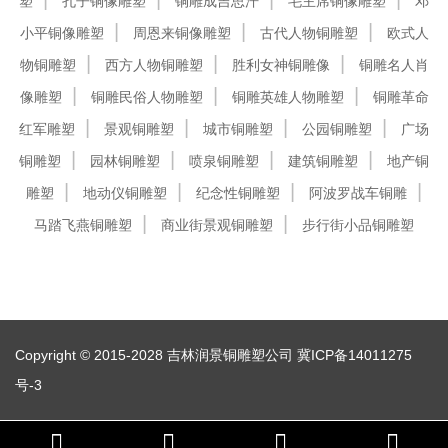
塑
孔子铜像雕塑
铜雕成吉思汗
毛主席铜像雕塑
邓
小平铜像雕塑
周恩来铜像雕塑
古代人物铜雕塑
欧式人
物铜雕塑
西方人物铜雕塑
胜利女神铜雕像
铜雕名人肖
像雕塑
铜雕民俗人物雕塑
铜雕英雄人物雕塑
铜雕革命
红军雕塑
景观铜雕塑
城市铜雕塑
公园铜雕塑
广场
铜雕塑
园林铜雕塑
喷泉铜雕塑
建筑铜雕塑
地产铜
雕塑
地动仪铜雕塑
纪念性铜雕塑
阿波罗战车铜雕
马踏飞燕铜雕塑
商业街景观铜雕塑
步行街小品铜雕塑
Copyright © 2015-2028 吉林润景铜雕塑公司
冀ICP备14011275
号-3