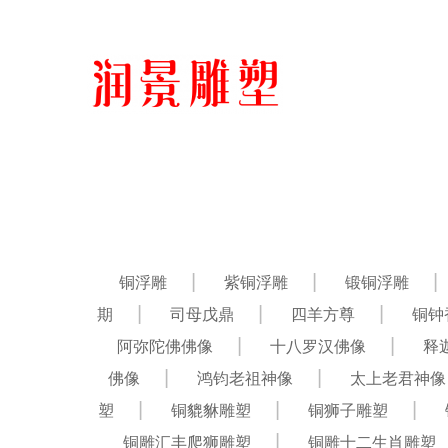
铜浮雕
紫铜浮雕
锻铜浮雕
期
司母戊鼎
四羊方尊
铜钟
阿弥陀佛佛像
十八罗汉佛像
释
佛像
鸿钧老祖神像
太上老君神像
塑
铜貔貅雕塑
铜狮子雕塑
铜雕汇丰爬狮雕塑
铜雕十二生肖雕塑