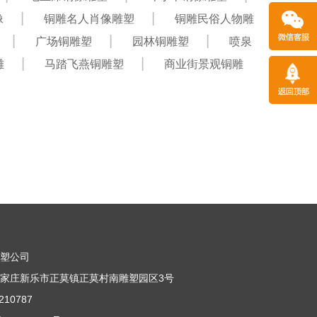
像
铜雕名人肖像雕塑
铜雕民俗人物雕
广场铜雕塑
园林铜雕塑
喷泉
雕
马踏飞燕铜雕塑
商业街景观铜雕
雕塑公司
家庄新乐市正莫镇正莫村南雕塑园区3号
10787