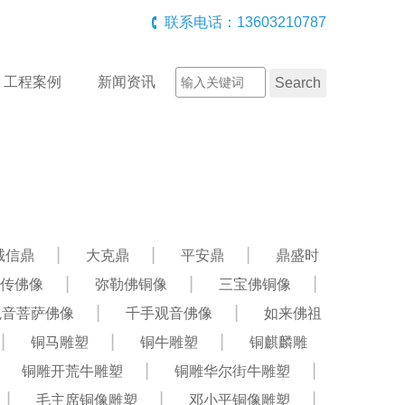
联系电话：13603210787
工程案例
新闻资讯
诚信鼎
大克鼎
平安鼎
鼎盛时
传佛像
弥勒佛铜像
三宝佛铜像
观音菩萨佛像
千手观音佛像
如来佛祖
铜马雕塑
铜牛雕塑
铜麒麟雕
铜雕开荒牛雕塑
铜雕华尔街牛雕塑
毛主席铜像雕塑
邓小平铜像雕塑