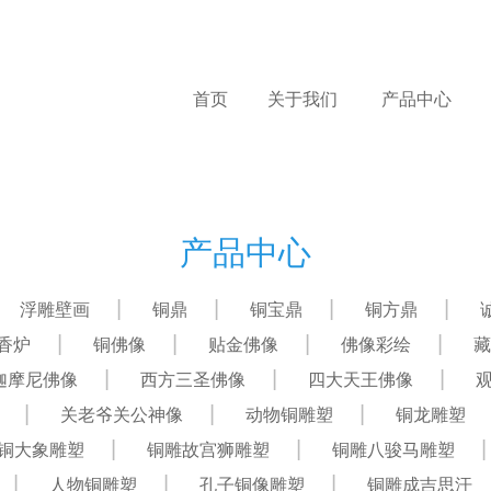
首页
关于我们
产品中心
产品中心
浮雕壁画
铜鼎
铜宝鼎
铜方鼎
香炉
铜佛像
贴金佛像
佛像彩绘
藏
迦摩尼佛像
西方三圣佛像
四大天王佛像
关老爷关公神像
动物铜雕塑
铜龙雕塑
铜大象雕塑
铜雕故宫狮雕塑
铜雕八骏马雕塑
人物铜雕塑
孔子铜像雕塑
铜雕成吉思汗