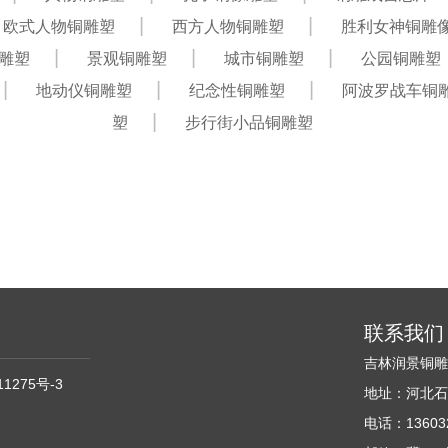
欧式人物铜雕塑
西方人物铜雕塑
胜利女神铜雕
雕塑
景观铜雕塑
城市铜雕塑
公园铜雕塑
地动仪铜雕塑
纪念性铜雕塑
阿波罗战车铜
塑
步行街小品铜雕塑
联系我们
吉林润景铜
11275号-3
地址：河北石
电话：136032