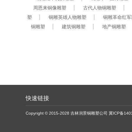
周恩来铜像雕塑
古代人物铜雕塑
塑
铜雕英雄人物雕塑
铜雕革命红军
铜雕塑
建筑铜雕塑
地产铜雕塑
快速链接
Copyright © 2015-2028 吉林润景铜雕塑公司
冀ICP备140