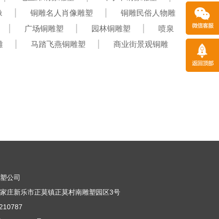
像
铜雕名人肖像雕塑
铜雕民俗人物雕
广场铜雕塑
园林铜雕塑
喷泉
雕
马踏飞燕铜雕塑
商业街景观铜雕
雕塑公司
家庄新乐市正莫镇正莫村南雕塑园区3号
10787