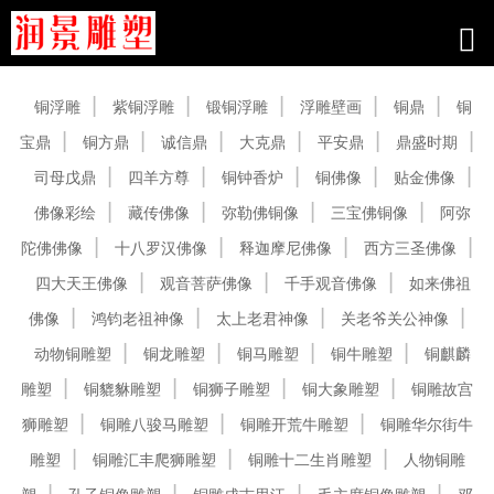
产品中心
铜浮雕
紫铜浮雕
锻铜浮雕
浮雕壁画
铜鼎
铜
宝鼎
铜方鼎
诚信鼎
大克鼎
平安鼎
鼎盛时期
司母戊鼎
四羊方尊
铜钟香炉
铜佛像
贴金佛像
佛像彩绘
藏传佛像
弥勒佛铜像
三宝佛铜像
阿弥
陀佛佛像
十八罗汉佛像
释迦摩尼佛像
西方三圣佛像
四大天王佛像
观音菩萨佛像
千手观音佛像
如来佛祖
佛像
鸿钧老祖神像
太上老君神像
关老爷关公神像
动物铜雕塑
铜龙雕塑
铜马雕塑
铜牛雕塑
铜麒麟
雕塑
铜貔貅雕塑
铜狮子雕塑
铜大象雕塑
铜雕故宫
狮雕塑
铜雕八骏马雕塑
铜雕开荒牛雕塑
铜雕华尔街牛
雕塑
铜雕汇丰爬狮雕塑
铜雕十二生肖雕塑
人物铜雕