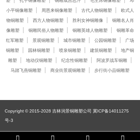
塑
孔子铜像雕塑
铜雕成吉思汗
毛主席铜像雕塑
邓
小平铜像雕塑
周恩来铜像雕塑
古代人物铜雕塑
欧式人
物铜雕塑
西方人物铜雕塑
胜利女神铜雕像
铜雕名人肖
像雕塑
铜雕民俗人物雕塑
铜雕英雄人物雕塑
铜雕革命
红军雕塑
景观铜雕塑
城市铜雕塑
公园铜雕塑
广场
铜雕塑
园林铜雕塑
喷泉铜雕塑
建筑铜雕塑
地产铜
雕塑
地动仪铜雕塑
纪念性铜雕塑
阿波罗战车铜雕
马踏飞燕铜雕塑
商业街景观铜雕塑
步行街小品铜雕塑
Copyright © 2015-2028 吉林润景铜雕塑公司
冀ICP备14011275
号-3