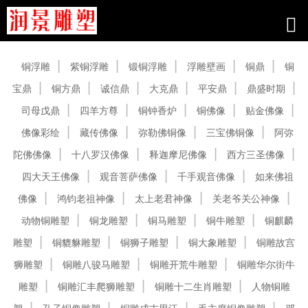
产品中心
铜浮雕
紫铜浮雕
锻铜浮雕
浮雕壁画
铜鼎
铜
宝鼎
铜方鼎
诚信鼎
大克鼎
平安鼎
鼎盛时期
司母戊鼎
四羊方尊
铜钟香炉
铜佛像
贴金佛像
佛像彩绘
藏传佛像
弥勒佛铜像
三宝佛铜像
阿弥
陀佛佛像
十八罗汉佛像
释迦摩尼佛像
西方三圣佛像
四大天王佛像
观音菩萨佛像
千手观音佛像
如来佛祖
佛像
鸿钧老祖神像
太上老君神像
关老爷关公神像
动物铜雕塑
铜龙雕塑
铜马雕塑
铜牛雕塑
铜麒麟
雕塑
铜貔貅雕塑
铜狮子雕塑
铜大象雕塑
铜雕故宫
狮雕塑
铜雕八骏马雕塑
铜雕开荒牛雕塑
铜雕华尔街牛
雕塑
铜雕汇丰爬狮雕塑
铜雕十二生肖雕塑
人物铜雕