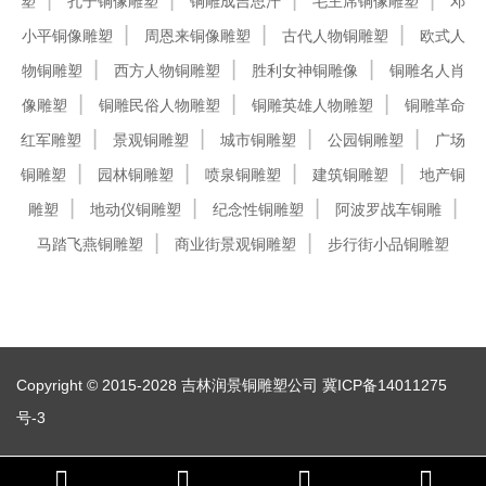
塑
孔子铜像雕塑
铜雕成吉思汗
毛主席铜像雕塑
邓
小平铜像雕塑
周恩来铜像雕塑
古代人物铜雕塑
欧式人
物铜雕塑
西方人物铜雕塑
胜利女神铜雕像
铜雕名人肖
像雕塑
铜雕民俗人物雕塑
铜雕英雄人物雕塑
铜雕革命
红军雕塑
景观铜雕塑
城市铜雕塑
公园铜雕塑
广场
铜雕塑
园林铜雕塑
喷泉铜雕塑
建筑铜雕塑
地产铜
雕塑
地动仪铜雕塑
纪念性铜雕塑
阿波罗战车铜雕
马踏飞燕铜雕塑
商业街景观铜雕塑
步行街小品铜雕塑
Copyright © 2015-2028 吉林润景铜雕塑公司
冀ICP备14011275
号-3