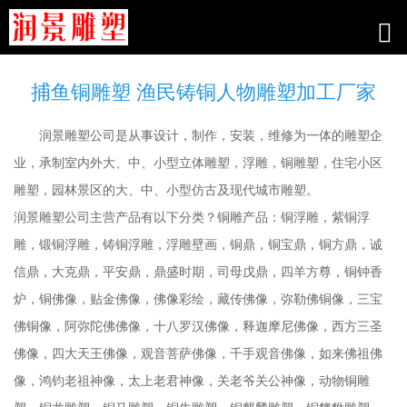
捕鱼铜雕塑 渔民铸铜人物雕塑加工厂家
润景雕塑公司是从事设计，制作，安装，维修为一体的雕塑企
业，承制室内外大、中、小型立体雕塑，浮雕，铜雕塑，住宅小区
雕塑，园林景区的大、中、小型仿古及现代城市雕塑。
润景雕塑公司主营产品有以下分类？铜雕产品：铜浮雕，紫铜浮
雕，锻铜浮雕，铸铜浮雕，浮雕壁画，铜鼎，铜宝鼎，铜方鼎，诚
信鼎，大克鼎，平安鼎，鼎盛时期，司母戊鼎，四羊方尊，铜钟香
炉，铜佛像，贴金佛像，佛像彩绘，藏传佛像，弥勒佛铜像，三宝
佛铜像，阿弥陀佛佛像，十八罗汉佛像，释迦摩尼佛像，西方三圣
佛像，四大天王佛像，观音菩萨佛像，千手观音佛像，如来佛祖佛
像，鸿钧老祖神像，太上老君神像，关老爷关公神像，动物铜雕